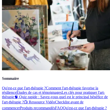
Sommaire
Qu'est-ce que l'art-thérapie ?
Comment l'art-thérapie favorise la
résilience
Études de cas et témoignages
Les clés pour pratiquer l'art-
thérapie
🧠 Quiz rapide : Savez-vous quel est le principal bénéfice de
l'art-thérapie ?
📺 Ressource Vidéo
Checklist avant de
commencer
Produits recommandés
FAQ
Qu'est-ce que l'art-thérapie ?