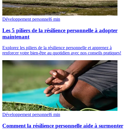
Développement personnel
6
min
Les 5 piliers de la résilience personnelle à adopter
maintenant
Explorez les piliers de la résilience personnelle et apprenez à
renforcer votre bien-être au quotidien avec nos conseils pratiques!
Développement personnel
6
min
Comment la résilience personnelle aide à surmonter