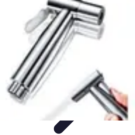
Résiliences Personnelles
Développement personnel
Ressources et Outils
Techniques de
Résilience
Comprendre la Résilience
Résilience Familiale
Résiliences Personnelles