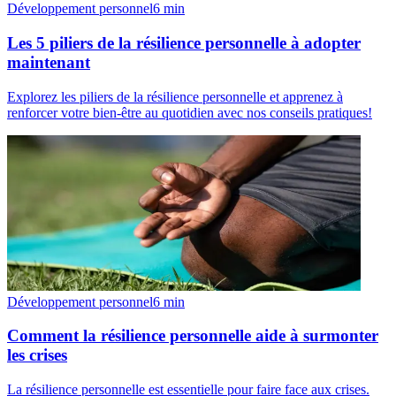
Développement personnel
6
min
Les 5 piliers de la résilience personnelle à adopter
maintenant
Explorez les piliers de la résilience personnelle et apprenez à
renforcer votre bien-être au quotidien avec nos conseils pratiques!
Développement personnel
6
min
Comment la résilience personnelle aide à surmonter
les crises
La résilience personnelle est essentielle pour faire face aux crises.