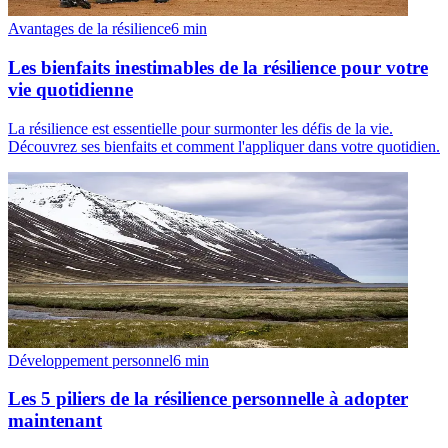
Avantages de la résilience
6
min
Les bienfaits inestimables de la résilience pour votre
vie quotidienne
La résilience est essentielle pour surmonter les défis de la vie.
Découvrez ses bienfaits et comment l'appliquer dans votre quotidien.
Développement personnel
6
min
Les 5 piliers de la résilience personnelle à adopter
maintenant