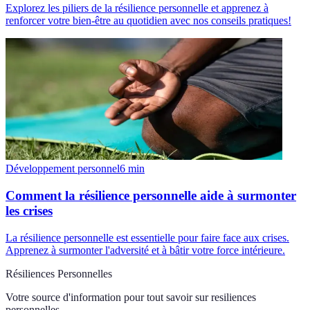
Explorez les piliers de la résilience personnelle et apprenez à
renforcer votre bien-être au quotidien avec nos conseils pratiques!
Développement personnel
6
min
Comment la résilience personnelle aide à surmonter
les crises
La résilience personnelle est essentielle pour faire face aux crises.
Apprenez à surmonter l'adversité et à bâtir votre force intérieure.
Résiliences Personnelles
Votre source d'information pour tout savoir sur
resiliences
personnelles
.