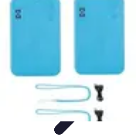
Résiliences Personnelles
Développement personnel
Ressources et Outils
Techniques de
Résilience
Comprendre la Résilience
Résilience Familiale
Résiliences Personnelles