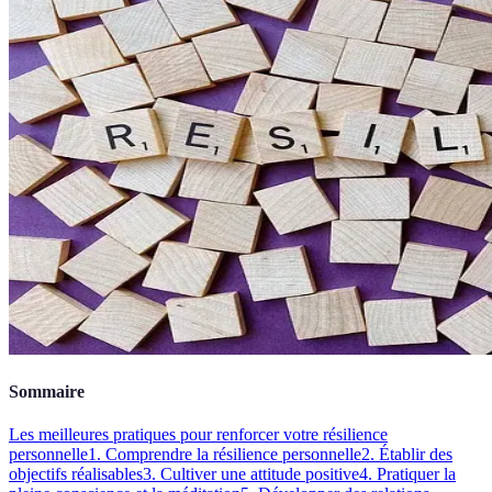
Sommaire
Les meilleures pratiques pour renforcer votre résilience
personnelle
1. Comprendre la résilience personnelle
2. Établir des
objectifs réalisables
3. Cultiver une attitude positive
4. Pratiquer la