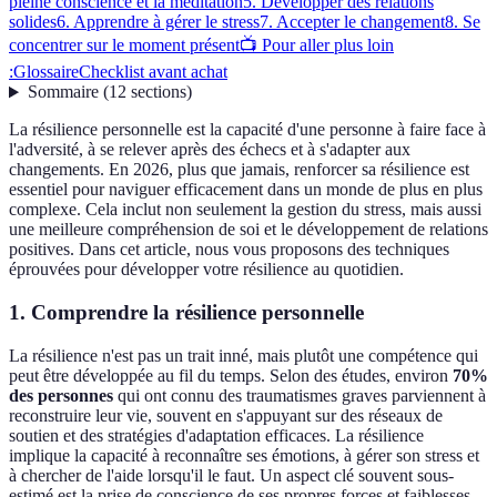
pleine conscience et la méditation
5. Développer des relations
solides
6. Apprendre à gérer le stress
7. Accepter le changement
8. Se
concentrer sur le moment présent
📺 Pour aller plus loin
:
Glossaire
Checklist avant achat
Sommaire
(
12
sections
)
La résilience personnelle est la capacité d'une personne à faire face à
l'adversité, à se relever après des échecs et à s'adapter aux
changements. En 2026, plus que jamais, renforcer sa résilience est
essentiel pour naviguer efficacement dans un monde de plus en plus
complexe. Cela inclut non seulement la gestion du stress, mais aussi
une meilleure compréhension de soi et le développement de relations
positives. Dans cet article, nous vous proposons des techniques
éprouvées pour développer votre résilience au quotidien.
1. Comprendre la résilience personnelle
La résilience n'est pas un trait inné, mais plutôt une compétence qui
peut être développée au fil du temps. Selon des études, environ
70%
des personnes
qui ont connu des traumatismes graves parviennent à
reconstruire leur vie, souvent en s'appuyant sur des réseaux de
soutien et des stratégies d'adaptation efficaces. La résilience
implique la capacité à reconnaître ses émotions, à gérer son stress et
à chercher de l'aide lorsqu'il le faut. Un aspect clé souvent sous-
estimé est la prise de conscience de ses propres forces et faiblesses,