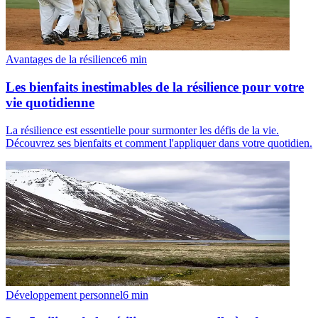
Avantages de la résilience
6
min
Les bienfaits inestimables de la résilience pour votre
vie quotidienne
La résilience est essentielle pour surmonter les défis de la vie.
Découvrez ses bienfaits et comment l'appliquer dans votre quotidien.
Développement personnel
6
min