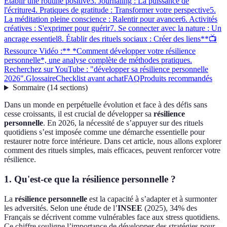
Établir une routine positive
3. Journaling : La puissance de
l'écriture
4. Pratiques de gratitude : Transformer votre perspective
5.
La méditation pleine conscience : Ralentir pour avancer
6. Activités
créatives : S'exprimer pour guérir
7. Se connecter avec la nature : Un
ancrage essentiel
8. Établir des rituels sociaux : Créer des liens
**📺
Ressource Vidéo :** *Comment développer votre résilience
personnelle*, une analyse complète de méthodes pratiques.
Recherchez sur YouTube : "développer sa résilience personnelle
2026".
Glossaire
Checklist avant achat
FAQ
Produits recommandés
Sommaire
(
14
sections
)
Dans un monde en perpétuelle évolution et face à des défis sans
cesse croissants, il est crucial de développer sa
résilience
personnelle
. En 2026, la nécessité de s’appuyer sur des rituels
quotidiens s’est imposée comme une démarche essentielle pour
restaurer notre force intérieure. Dans cet article, nous allons explorer
comment des rituels simples, mais efficaces, peuvent renforcer votre
résilience.
1. Qu'est-ce que la résilience personnelle ?
La
résilience personnelle
est la capacité à s’adapter et à surmonter
les adversités. Selon une étude de l’
INSEE
(2025), 34% des
Français se décrivent comme vulnérables face aux stress quotidiens.
Ce chiffre souligne l’importance de développer des stratégies pour