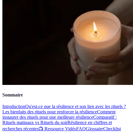
Sommaire
Introduction
Qu'est-ce que la résilience et son lien avec les rituels ?
Les bienfaits des rituels pour renforcer la résilience
Comment
instaurer des rituels pour une meilleure résilience
Comparatif :
Rituels matinaux vs Rituels du soir
Résilience en chiffres et
recherches récentes
📺 Ressource Vidéo
FAQ
Glossaire
Checklist