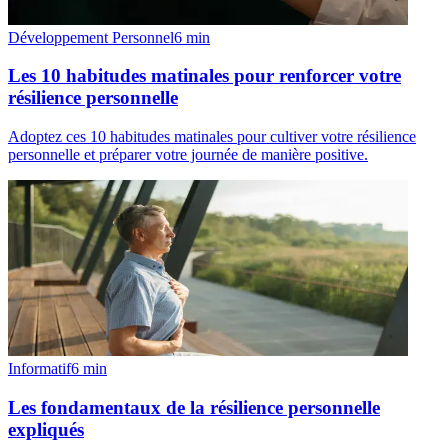
Développement Personnel
6
min
Les 10 habitudes matinales pour renforcer votre
résilience personnelle
Adoptez ces 10 habitudes matinales pour cultiver votre résilience
personnelle et préparer votre journée de manière positive.
Informatif
6
min
Les fondamentaux de la résilience personnelle
expliqués