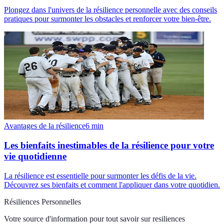
Plongez dans l'univers de la résilience personnelle avec des conseils
pratiques pour surmonter les obstacles et renforcer votre bien-être.
Avantages de la résilience
6
min
Les bienfaits inestimables de la résilience pour votre
vie quotidienne
La résilience est essentielle pour surmonter les défis de la vie.
Découvrez ses bienfaits et comment l'appliquer dans votre quotidien.
Résiliences Personnelles
Votre source d'information pour tout savoir sur
resiliences