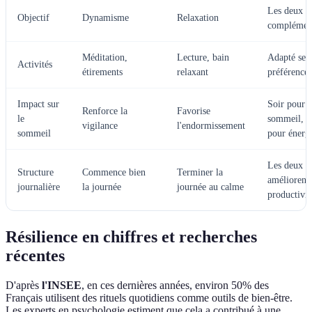
Les deux s
Objectif
Dynamisme
Relaxation
complément
Méditation,
Lecture, bain
Adapté selo
Activités
étirements
relaxant
préférences
Impact sur
Soir pour
Renforce la
Favorise
le
sommeil, m
vigilance
l'endormissement
sommeil
pour énerg
Les deux
Structure
Commence bien
Terminer la
améliorent 
journalière
la journée
journée au calme
productivit
Résilience en chiffres et recherches
récentes
D'après
l'INSEE
, en ces dernières années, environ 50% des
Français utilisent des rituels quotidiens comme outils de bien-être.
Les experts en psychologie estiment que cela a contribué à une