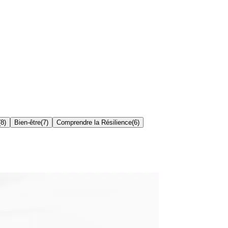
(
8
)
Bien-être
(
7
)
Comprendre la Résilience
(
6
)